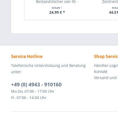
Bestandslöcher von 95 -
Zentrierb
135mm - weiß
Schnellwech
Inhalt
1
Inha
24,99 € *
44,51
Service Hotline
Shop Servi
Telefonische Unterstützung und Beratung
Händler-Logi
Kontakt
unter:
Versand und
+49 (0) 4943 - 910160
Mo-Do, 07:00 - 17:00 Uhr
Fr. 07:00 - 14:00 Uhr