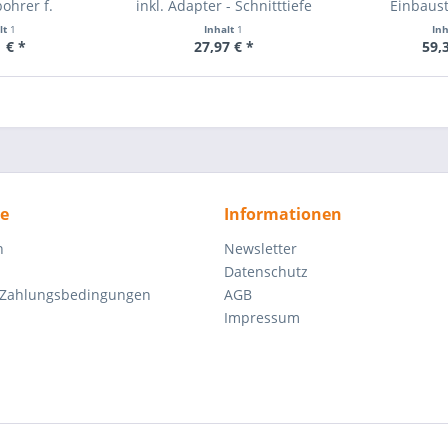
ohrer f.
inkl. Adapter - Schnitttiefe
Einbaust
seleinsätze
45mm
Lochdurchm
lt
1
Inhalt
1
In
9
 € *
27,97 € *
59,
ce
Informationen
n
Newsletter
Datenschutz
 Zahlungsbedingungen
AGB
Impressum