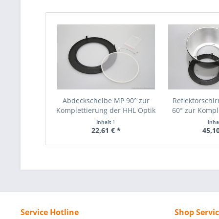
Abdeckscheibe MP 90° zur
Reflektorsch
Komplettierung der HHL Optik
60° zur Kompl
HHL 
Inhalt
1
Inha
22,61 € *
45,10
Service Hotline
Shop Servi