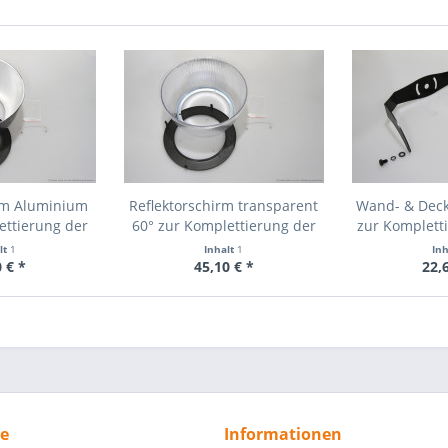
irm Aluminium
Reflektorschirm transparent
Wand- & Deck
ettierung der
60° zur Komplettierung der
zur Komplett
Optik
HHL Optik
Mon
lt
1
Inhalt
1
In
 € *
45,10 € *
22,
ce
Informationen