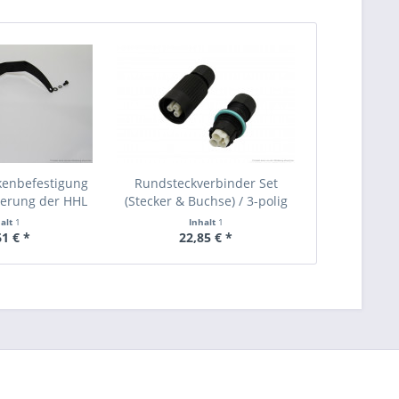
enbefestigung
Rundsteckverbinder Set
ierung der HHL
(Stecker & Buchse) / 3-polig
tage
halt
1
Inhalt
1
61 € *
22,85 € *