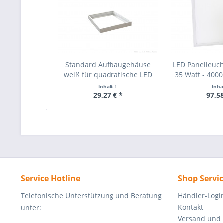
Standard Aufbaugehäuse
LED Panelleuc
weiß für quadratische LED
35 Watt - 4000
Panelleuchten 300mm
Lumen - w
Inhalt
1
Inha
29,27 € *
97,58
Service Hotline
Shop Servi
Telefonische Unterstützung und Beratung
Händler-Logi
Kontakt
unter:
Versand und