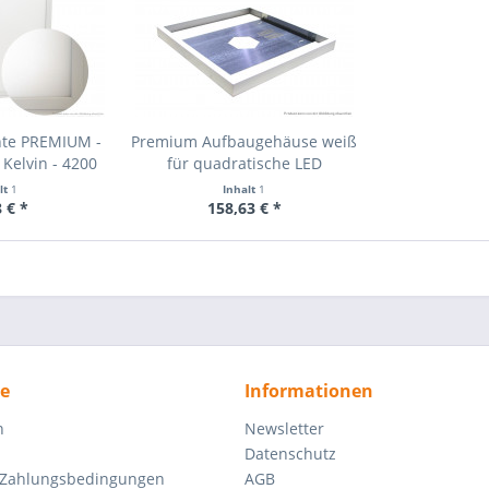
hte PREMIUM -
Premium Aufbaugehäuse weiß
 Kelvin - 4200
für quadratische LED
eiß - BAP
Panelleuchten
lt
1
Inhalt
1
 € *
158,63 € *
ce
Informationen
n
Newsletter
Datenschutz
 Zahlungsbedingungen
AGB