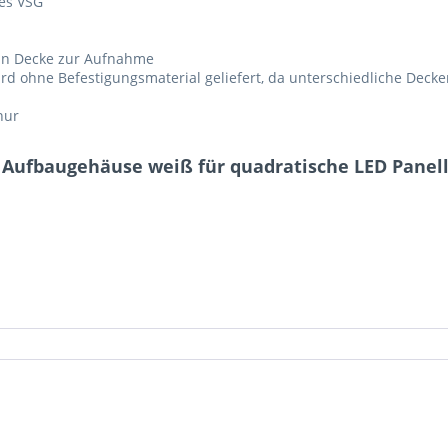
des VSG
an Decke zur Aufnahme
d ohne Befestigungsmaterial geliefert, da unterschiedliche Deck
nur
 Aufbaugehäuse weiß für quadratische LED Panel