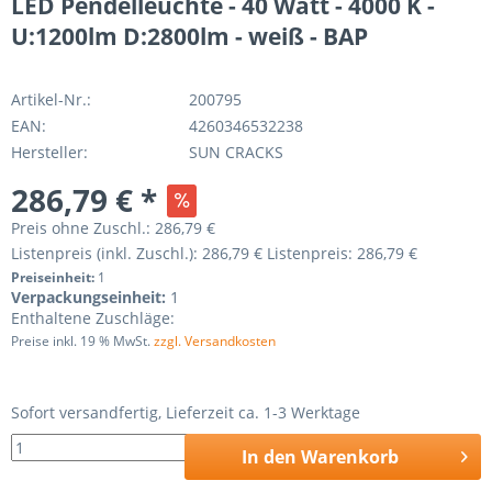
LED Pendelleuchte - 40 Watt - 4000 K -
U:1200lm D:2800lm - weiß - BAP
Artikel-Nr.:
200795
EAN:
4260346532238
Hersteller:
SUN CRACKS
286,79 € *
Preis ohne Zuschl.:
286,79 €
Listenpreis (inkl. Zuschl.):
286,79 €
Listenpreis:
286,79 €
Preiseinheit:
1
Verpackungseinheit:
1
Enthaltene Zuschläge:
Preise inkl. 19 % MwSt.
zzgl. Versandkosten
Sofort versandfertig, Lieferzeit ca. 1-3 Werktage
In den
Warenkorb